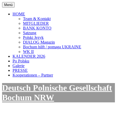
Zum
Menü
Inhalt
springen
HOME
Team & Kontakt
MITGLIEDER
BANK KONTO
Satzung
Polski Język
DIALOG Magazin
Bochum hilft / pomaga UKRAINE
WK II
KALENDER 2026
Po Polsku
Galerie
PRESSE
Kooperationen – Partner
Deutsch Polnische Gesellschaft
Bochum NRW
Kulturinitative in Bochum/ NRW