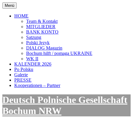
Zum
Menü
Inhalt
springen
HOME
Team & Kontakt
MITGLIEDER
BANK KONTO
Satzung
Polski Język
DIALOG Magazin
Bochum hilft / pomaga UKRAINE
WK II
KALENDER 2026
Po Polsku
Galerie
PRESSE
Kooperationen – Partner
Deutsch Polnische Gesellschaft
Bochum NRW
Kulturinitative in Bochum/ NRW