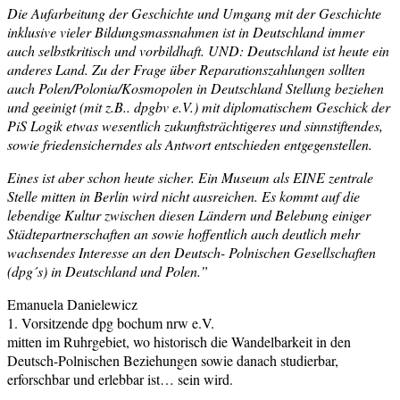
Die Aufarbeitung der Geschichte und Umgang mit der Geschichte
inklusive vieler Bildungsmassnahmen ist in Deutschland immer
auch selbstkritisch und vorbildhaft. UND: Deutschland ist heute ein
anderes Land.
Zu der Frage über Reparationszahlungen sollten
auch Polen/Polonia/Kosmopolen in Deutschland Stellung beziehen
und geeinigt (mit z.B.. dpgbv e.V.) mit diplomatischem Geschick der
PiS Logik etwas wesentlich zukunftsträchtigeres und sinnstiftendes,
sowie friedensicherndes als Antwort entschieden entgegenstellen.
Eines ist aber schon heute sicher. Ein Museum als EINE zentrale
Stelle mitten in Berlin wird nicht ausreichen. Es kommt auf die
lebendige Kultur zwischen diesen Ländern und Belebung einiger
Städtepartnerschaften an sowie hoffentlich auch deutlich mehr
wachsendes Interesse an den Deutsch- Polnischen Gesellschaften
(dpg´s) in Deutschland und Polen.”
Emanuela Danielewicz
1. Vorsitzende dpg bochum nrw e.V.
mitten im Ruhrgebiet, wo historisch die Wandelbarkeit in den
Deutsch-Polnischen Beziehungen sowie danach studierbar,
erforschbar und erlebbar ist… sein wird.