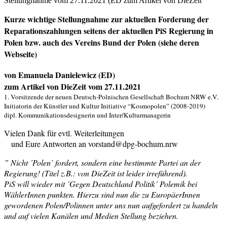
Stellungnahme vom 27.11.2021 (ED zum Artikel von DieZeit
Kurze wichtige Stellungnahme zur aktuellen Forderung der
Reparationszahlungen seitens der aktuellen PiS Regierung in
Polen bzw. auch des Vereins Bund der Polen (siehe deren
Webseite)
von Emanuela Danielewicz (ED)
zum Artikel von DieZeit vom 27.11.2021
1. Vorsitzende der neuen Deutsch-Polnischen Gesellschaft Bochum NRW e.V.
Initiatorin der Künstler und Kultur Initiative “Kosmopolen” (2008-2019)
dipl. Kommunikationsdesignerin und Inter/Kulturmanagerin
Vielen Dank für evtl. Weiterleitungen
und Eure Antworten an vorstand@dpg-bochum.nrw
” Nicht ´Polen` fordert, sondern eine bestimmte Partei an der
Regierung! (Titel z.B.: von DieZeit ist leider irreführend).
PiS will wieder mit ´Gegen Deutschland Politik´ Polemik bei
WählerInnen punkten. Hierzu sind nun die zu EuropäerInnen
gewordenen Polen/Polinnen unter uns nun aufgefordert zu handeln
und auf vielen Kanälen und Medien Stellung beziehen.