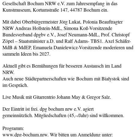
Gesellschaft Bochum NRW e.V. zum Jahresempfang in das
Kunstmuseum, Kortumstraße 147, 44787 Bochum ein.
Mit dabei Oberbürgermeister Jörg Lukat,
Polonia Beauftragter
NRW Andreas Hollstein-MdL, Simona Koß-Vorsitzende
Bundesverband dpgbv e.V., Josef Neumann-MdL, Prof. Christopf
Zöpel – Staatsminister a.D. und Ralf Adams- TBS1.
Axel Schäfer-
MdB & MdEP,
Emanuela Danielewicz-Vorsitzende moderieren und
sammeln Ideen bis 2027.
Aktuell gibt es Bemühungen für besseren Austausch im Land
NRW.
Auch neue Städtepartnerschaften wie Bochum mit Białystok sind
im Gespräch.
Live Musik mit Gitarrentrio Johann May & Gregor Salz.
Der Eintritt ist frei. dpg bochum nrw e.V. agiert
gemeinnützlich. Mitgliedschaften (45,–/Jahr) sind willkommen.
Programm:
www.dpg-bochum.nrw. Wir bitten um Anmeldung unter: