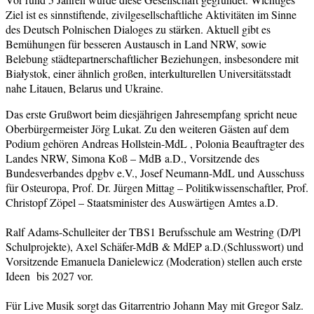
Ziel ist es sinnstiftende, zivilgesellschaftliche Aktivitäten im Sinne
des Deutsch Polnischen Dialoges zu stärken. Aktuell gibt es
Bemühungen für besseren Austausch in Land NRW, sowie
Belebung städtepartnerschaftlicher Beziehungen, insbesondere mit
Białystok, einer ähnlich großen, interkulturellen Universitätsstadt
nahe Litauen, Belarus und Ukraine.
Das erste Grußwort beim diesjährigen Jahresempfang spricht neue
Oberbürgermeister Jörg Lukat. Zu den weiteren Gästen auf dem
Podium gehören Andreas Hollstein-MdL , Polonia Beauftragter des
Landes NRW, Simona Koß – MdB a.D., Vorsitzende des
Bundesverbandes dpgbv e.V., Josef Neumann-MdL und Ausschuss
für Osteuropa, Prof. Dr. Jürgen Mittag – Politikwissenschaftler, Prof.
Christopf Zöpel – Staatsminister des Auswärtigen Amtes a.D.
Ralf Adams-Schulleiter der TBS1 Berufsschule am Westring (D/Pl
Schulprojekte), Axel Schäfer-MdB & MdEP a.D.(Schlusswort) und
Vorsitzende Emanuela Danielewicz (Moderation) stellen auch erste
Ideen bis 2027 vor.
Für Live Musik sorgt das Gitarrentrio Johann May mit Gregor Salz.