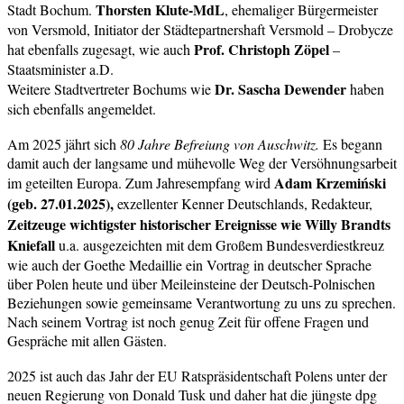
Thorsten Klute-MdL
Stadt Bochum.
, ehemaliger Bürgermeister
von Versmold, Initiator der Städtepartnershaft Versmold – Drobycze
Prof. Christoph Zöpel
hat ebenfalls zugesagt, wie auch
–
Staatsminister a.D.
Dr. Sascha Dewender
Weitere Stadtvertreter Bochums wie
haben
sich ebenfalls angemeldet.
Am 2025 jährt sich
80 Jahre Befreiung von Auschwitz.
Es begann
damit auch der langsame und mühevolle Weg der Versöhnungsarbeit
Adam Krzemiński
im geteilten Europa. Zum Jahresempfang wird
(geb. 27.01.2025),
exzellenter Kenner Deutschlands, Redakteur,
Zeitzeuge wichtigster historischer Ereignisse wie Willy Brandts
Kniefall
u.a. ausgezeichten mit dem Großem Bundesverdiestkreuz
wie auch der Goethe Medaillie ein Vortrag in deutscher Sprache
über Polen heute und über Meileinsteine der Deutsch-Polnischen
Beziehungen sowie gemeinsame Verantwortung zu uns zu sprechen.
Nach seinem Vortrag ist noch genug Zeit für offene Fragen und
Gespräche mit allen Gästen.
2025 ist auch das Jahr der EU Ratspräsidentschaft Polens unter der
neuen Regierung von Donald Tusk und daher hat die jüngste dpg