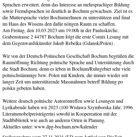
Sprachen erweitert, denn das Interesse an mehrsprachiger Bildung
sowie Fremdsprachen ist deutlich in Bochum gewachsen. Ziel ist es
die Muttersprache vieler BochumerInnen zu unterstützen und final
im Haus des Wissens den dafür nötigen Raum zu schaffen.
Am Freitag, den 10.03.2023 um 19.00h in der Pauluskirche,
Grabenstrasse 2 44787 Bochum folgt die erste Comix Lesung mit
dem Gegenwardskünstler Jakub Rebelka (Gdansk/Polen) .
Wir von der Deutsch-Polnischen Gesellschaft Bochum begrüßen die
Raumöffnung Richtung polnische Sprache und Unterstützung durch
die Stadt Bochum, denn es leben in Bochum/Ruhrgebiet sehr viele
polnischstämmige bzw. Polen mit Kindern, die immer wieder seit
langer Zeit um unterstützende Massnahmen betreff Bildung po
polsku gebeten haben.
Weitere deutsch polnische Autorentreffen sowie Lesungen und
Lyrikabende haben wir 2023 (100 Wisława Szymborska Jahr; 1996
Literaturnobelpreisträgerin) sowohl in Koopereation mit der
Stadtbibliotek wie auch an anderen Orten in Planung.
Aktuelles unter: www.dpg-bochum.nrw/kalender