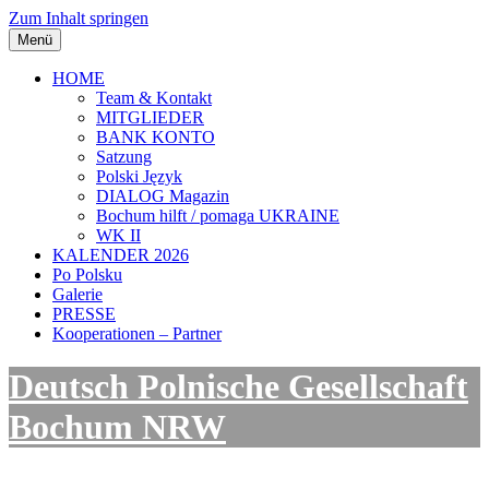
Zum Inhalt springen
Menü
HOME
Team & Kontakt
MITGLIEDER
BANK KONTO
Satzung
Polski Język
DIALOG Magazin
Bochum hilft / pomaga UKRAINE
WK II
KALENDER 2026
Po Polsku
Galerie
PRESSE
Kooperationen – Partner
Deutsch Polnische Gesellschaft
Bochum NRW
Kulturinitative in Bochum/ NRW